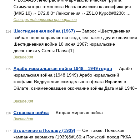
›› L03AA10 Ленограстим Фармакологическая группа:
Стимуляторы гемопоэза Нозологическая классификация
(МКБ 10) ›› D72.8.0* Лейкопения ›› Z51.0 Курс&#8230; …
Словарь медицинских препаратов
Шестидневная война (1967)
— Запрос «Шестидневная
114
война» перенаправляется сюда; см. также другие значения.
Шестидневная война 10 июня 1967: израильские
десантники у Стены Плача[1] …
Википедия
Арабо-израильская война 1948—1949 годов
— Арабо
115
израильская война (1948 1949) Арабо израильский
конфликт Водружение самодельного флага Израиля в
Эйлате, ознаменовавшее окончание войны Дата май 1948–
…
Википедия
Странная война
— Вторая мировая война …
116
Википедия
Вторжение в Польшу (1939)
— См. также: Польская
117
кампания вермахта (1939)&#160;и Польский поход РККА