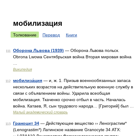
мобилизация
Толкование
Перевод
Книги
Оборона Львова (1939)
— Оборона Львова польск.
111
Obrona Lwowa Сентябрьская война Вторая мировая война
…
Википедия
мобилиза́ция
— и, ж. 1. Призыв военнообязанных запаса
112
нескольких возрастов на действительную военную службу в
связи с объявлением войны. Ударила всеобщая
мобилизация. Ткаченко срочно отбыл в часть. Началась
война. Катаев, Я, сын трудового народа… [Григорий] был …
Малый академический словарь
Граноцит 34
— Действующее вещество ›› Ленограстим*
113
(Lenograstim*) Латинское название Granocyte 34 АТХ: