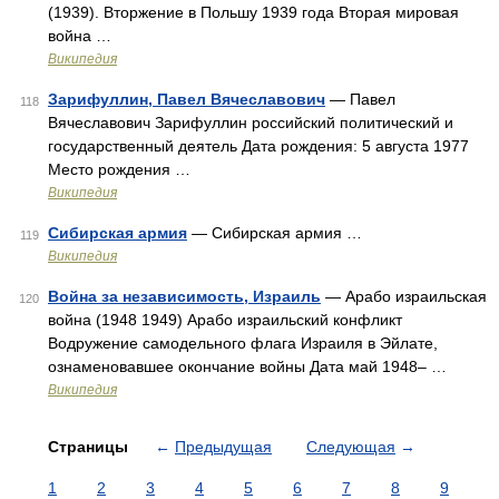
(1939). Вторжение в Польшу 1939 года Вторая мировая
война …
Википедия
Зарифуллин, Павел Вячеславович
— Павел
118
Вячеславович Зарифуллин российский политический и
государственный деятель Дата рождения: 5 августа 1977
Место рождения …
Википедия
Сибирская армия
— Сибирская армия …
119
Википедия
Война за независимость, Израиль
— Арабо израильская
120
война (1948 1949) Арабо израильский конфликт
Водружение самодельного флага Израиля в Эйлате,
ознаменовавшее окончание войны Дата май 1948– …
Википедия
Страницы
←
Предыдущая
Следующая
→
1
2
3
4
5
6
7
8
9